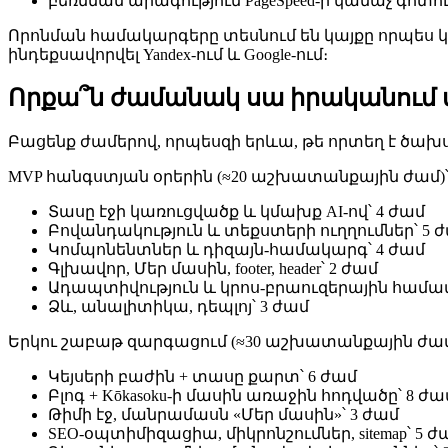
բեռնման արագություն PageSpeed-ի կանաչ գոտո
Որոնման համակարգերը տեսնում են կայքը որպես կ
ինդեքսավորվել Yandex-ում և Google-ում։
Որքա՞ն ժամանակ սա իրականում
Բացենք ժամերով, որպեսզի երևա, թե որտեղ է ծախ
MVP հանգստյան օրերին (≈20 աշխատանքային ժամ)
Տասը էջի կառուցվածք և կմախք AI-ով՝ 4 ժամ
Բովանդակություն և տեքստերի ուղղումներ՝ 5 
Կոմպոնենտներ և դիզայն-համակարգ՝ 4 ժամ
Գլխավոր, Մեր մասին, footer, header՝ 2 ժամ
Ադապտիվություն և կրոս-բրաուզերային համատե
Ձև, անալիտիկա, դեպլոյ՝ 3 ժամ
Երկու շաբաթ զարգացում (≈30 աշխատանքային ժամ
Կեյսերի բաժին + տասը քարտ՝ 6 ժամ
Բլոգ + Kōkasoku-ի մասին առաջին հոդվածը՝ 8 ժա
Թիմի էջ, մանրամասն «Մեր մասին»՝ 3 ժամ
SEO-օպտիմիզացիա, միկրոնշումներ, sitemap՝ 5 ժ