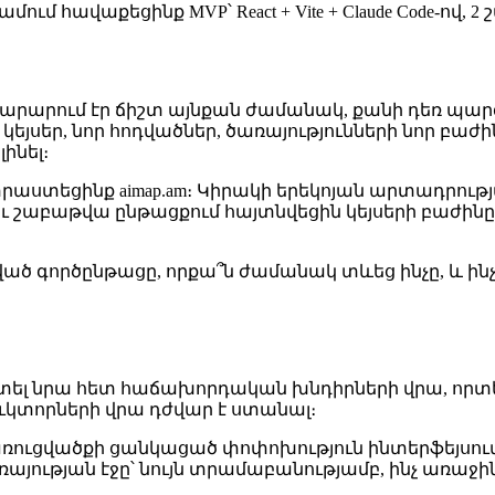
մում հավաքեցինք MVP՝ React + Vite + Claude Code-ով, 
բավարարում էր ճիշտ այնքան ժամանակ, քանի դեռ պարզ
կեյսեր, նոր հոդվածներ, ծառայությունների նոր բաժի
ինել։
րաստեցինք aimap.am։ Կիրակի երեկոյան արտադրությ
կու շաբաթվա ընթացքում հայտնվեցին կեյսերի բաժինը
պված գործընթացը, որքա՞ն ժամանակ տևեց ինչը, և ի
աշխատել նրա հետ հաճախորդական խնդիրների վրա, որ
ուկտորների վրա դժվար է ստանալ։
կառուցվածքի ցանկացած փոփոխություն ինտերֆեյսում 
այության էջը՝ նույն տրամաբանությամբ, ինչ առաջի