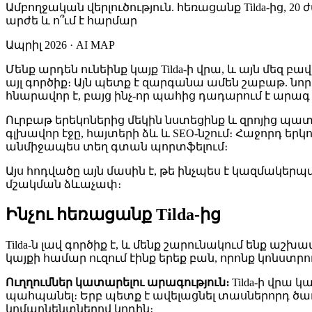
Ամբողջական վերլուծություն. հեռացանք Tilda-ից, 20 ժա
արժե և ո՞ւմ է հարմար
Ապրիլ 2026 · AI MAP
Մենք արդեն ունեինք կայք Tilda-ի վրա, և այն մեզ 
այլ գործիք։ Այն պետք է զարգանա ամեն շաբաթ. նոր 
հնարավոր է, բայց ինչ-որ պահից դադարում է արագ լ
Ուրբաթ երեկոներից մեկին նստեցինք և զրոյից պատ
գլխավոր էջը, հայտերի ձև և SEO-նշում։ Հաջորդ եր
անմիջապես տեղ գտան պորտֆելում։
Այս հոդվածը այն մասին է, թե ինչպես է կազմակեր
մշակման ձևաչափ։
Ինչու հեռացանք Tilda-ից
Tilda-ն լավ գործիք է, և մենք շարունակում ենք 
կայքի համար ուզում էինք երեք բան, որոնք կոնստր
Ուղղումներ կատարելու արագություն։
Tilda-ի վրա 
պահպանել։ Երբ պետք է ավելացնել տասներորդ ծառ
կոմպոնենտներով կոդին։