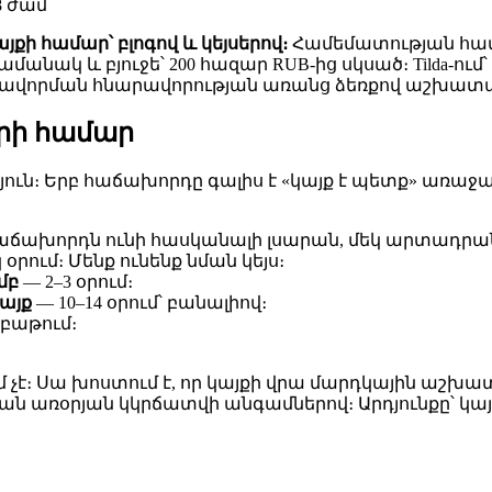
8 ժամ
քի համար՝ բլոգով և կեյսերով։
Համեմատության համ
անակ և բյուջե՝ 200 հազար RUB-ից սկսած։ Tilda-ում
բավորման հնարավորության առանց ձեռքով աշխատա
երի համար
թյուն։ Երբ հաճախորդը գալիս է «կայք է պետք» առ
 հաճախորդն ունի հասկանալի լսարան, մեկ արտադրա
օրում։ Մենք ունենք նման կեյս։
մբ
— 2–3 օրում։
այք
— 10–14 օրում՝ բանալիով։
աբաթում։
մ չէ։ Սա խոստում է, որ կայքի վրա մարդկային աշխ
ան առօրյան կկրճատվի անգամներով։ Արդյունքը՝ կայք