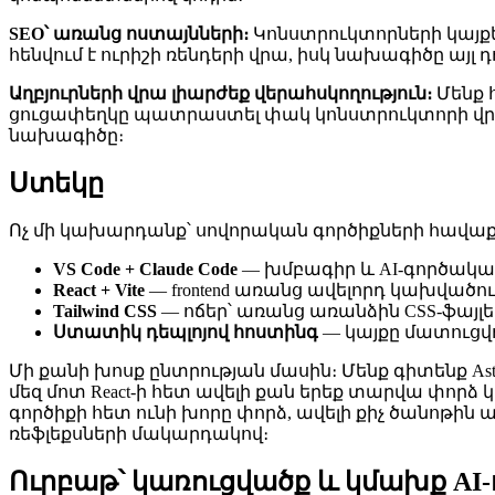
SEO՝ առանց ոստայնների։
Կոնստրուկտորների կայքե
հենվում է ուրիշի ռենդերի վրա, իսկ նախագիծը այլ
Աղբյուրների վրա լիարժեք վերահսկողություն։
Մենք 
ցուցափեղկը պատրաստել փակ կոնստրուկտորի վրա։
նախագիծը։
Ստեկը
Ոչ մի կախարդանք՝ սովորական գործիքների հավա
VS Code + Claude Code
— խմբագիր և AI-գործակալ,
React + Vite
— frontend առանց ավելորդ կախվածո
Tailwind CSS
— ոճեր՝ առանց առանձին CSS-ֆայլե
Ստատիկ դեպլոյով հոստինգ
— կայքը մատուցվ
Մի քանի խոսք ընտրության մասին։ Մենք գիտենք Astr
մեզ մոտ React-ի հետ ավելի քան երեք տարվա փորձ կ
գործիքի հետ ունի խորը փորձ, ավելի քիչ ծանոթին 
ռեֆլեքսների մակարդակով։
Ուրբաթ՝ կառուցվածք և կմախք AI-