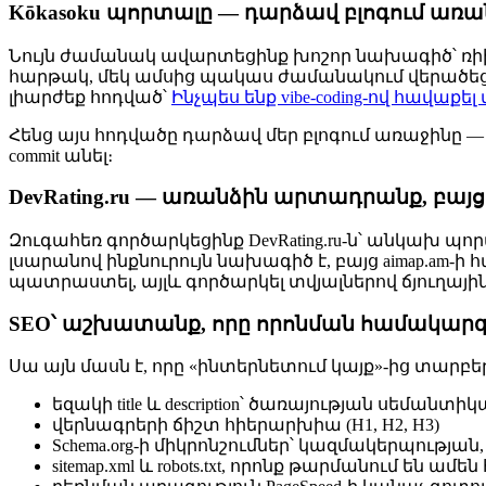
Kōkasoku պորտալը — դարձավ բլոգում առ
Նույն ժամանակ ավարտեցինք խոշոր նախագիծ՝ ռի
հարթակ, մեկ ամսից պակաս ժամանակում վերածեցին
լիարժեք հոդված՝
Ինչպես ենք vibe-coding-ով հավա
Հենց այս հոդվածը դարձավ մեր բլոգում առաջինը —
commit անել։
DevRating.ru — առանձին արտադրանք, բայց
Զուգահեռ գործարկեցինք DevRating.ru-ն՝ անկախ պ
լսարանով ինքնուրույն նախագիծ է, բայց aimap.am-ի
պատրաստել, այլև գործարկել տվյալներով ճյուղայի
SEO՝ աշխատանք, որը որոնման համակարգ
Սա այն մասն է, որը «ինտերնետում կայք»-ից տարբեր
եզակի title և description՝ ծառայության սեմանտի
վերնագրերի ճիշտ հիերարխիա (H1, H2, H3)
Schema.org-ի միկրոնշումներ՝ կազմակերպության
sitemap.xml և robots.txt, որոնք թարմանում են