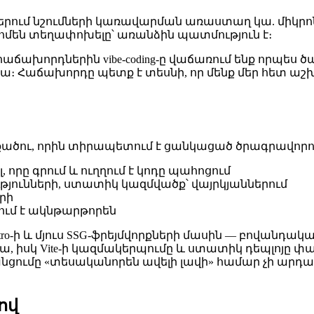
րում նշումների կառավարման առաստաղ կա. միկրոնշ
 դոմեն տեղափոխելը՝ առանձին պատմություն է։
հաճախորդներին vibe-coding-ը վաճառում ենք որպես 
 Հաճախորդը պետք է տեսնի, որ մենք մեր հետ աշխա
քածու, որին տիրապետում է ցանկացած ծրագրավորո
 որը գրում և ուղղում է կոդը պահոցում
ւթյունների, ստատիկ կազմվածք՝ վայրկյաններում
րի
ում է ակնթարթորեն
o-ի և մյուս SSG-ֆրեյմվորքների մասին — բովանդակայ
ա, իսկ Vite-ի կազմակերպումը և ստատիկ դեպլոյը փակ
անցումը «տեսականորեն ավելի լավի» համար չի արդար
ով