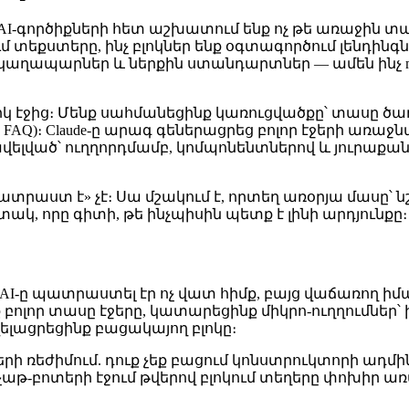
AI-գործիքների հետ աշխատում ենք ոչ թե առաջին տարի
րում տեքստերը, ինչ բլոկներ ենք օգտագործում լենդի
աղապարներ և ներքին ստանդարտներ — ամեն ինչ mark
կ էջից։ Մենք սահմանեցինք կառուցվածքը՝ տասը ծառ
FAQ)։ Claude-ը արագ գեներացրեց բոլոր էջերի առաջն
ելված՝ ուղղորդմամբ, կոմպոնենտներով և յուրաքան
ատրաստ է» չէ։ Սա մշակում է, որտեղ առօրյա մասը՝ ն
տակ, որը գիտի, թե ինչպիսին պետք է լինի արդյունքը։
-ը պատրաստել էր ոչ վատ հիմք, բայց վաճառող իմ
լոր տասը էջերը, կատարեցինք միկրո-ուղղումներ՝ ի
ելացրեցինք բացակայող բլոկը։
մների ռեժիմում. դուք չեք բացում կոնստրուկտորի ադմ
՝ «չաթ-բոտերի էջում թվերով բլոկում տեղերը փոխիր ա