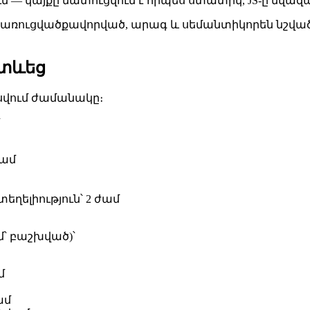
ւմ — կայքը մատուցվում է որպես ստատիկ, JS-ը նվազա
առուցվածքավորված, արագ և սեմանտիկորեն նշված։
 տևեց
սվում ժամանակը։
՝
ժամ
ղելիություն՝ 2 ժամ
՝ բաշխված)՝
մ
ամ