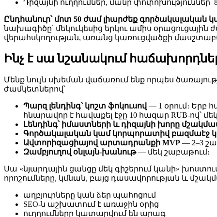
Դիզայնի ուղղումներ, մանր փոփոխություններ՝ 
Ընդհանուր՝ մոտ 50 ժամ լիարժեք գործակալական կայ
նախագիծը՝ մեկուկեսից երկու ամիս օրացուցային ժամ
վերահսկողության, առանց կառուցվածքի մասշտա
Ինչ է սա նշանակում հաճախորդն
Մենք նույն սխեման վաճառում ենք որպես ծառայու
ժամկետներով՝
Պարզ լենդինգ՝ կոշտ ֆոկուսով
— 1 օրում։ Երբ
հնարավոր է հավաքել էջը 10 հազար RUB-ով՝ մեկ 
Լենդինգ՝ իմաստների և դիզայնի խորը մշակմա
Գործակալական կամ կորպորատիվ բազմաէջ կ
Ավտորիզացիայով արտադրանքի MVP
— 2–3 շ
Զամբյուղով օնլայն-խանութ
— մեկ շաբաթում։
Սա «նյարդային ցանցը մեկ գիշերում կանի» խոստու
որոշումները, կմնան, բայց դասավորության և մշակմ
աղբյուրները կան ձեր պահոցում
SEO-ն աշխատում է առաջին օրից
ուղղումները կատարվում են արագ