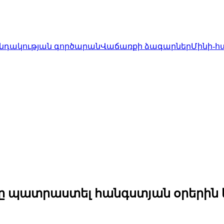
նդակության գործարան
Վաճառքի ձագարներ
Մինի-հ
քը պատրաստել հանգստյան օրերին 