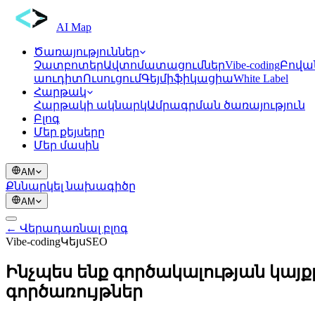
AI Map
Ծառայություններ
Չատբոտեր
Ավտոմատացումներ
Vibe-coding
Բովա
աուդիտ
Ուսուցում
Գեյմիֆիկացիա
White Label
Հարթակ
Հարթակի ակնարկ
Ամրագրման ծառայություն
Բլոգ
Մեր քեյսերը
Մեր մասին
AM
Քննարկել նախագիծը
AM
← Վերադառնալ բլոգ
Vibe-coding
Կեյս
SEO
Ինչպես ենք գործակալության կայ
գործառույթներ